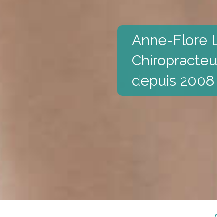
Anne-Flore 
Chiropracteu
depuis 2008
A