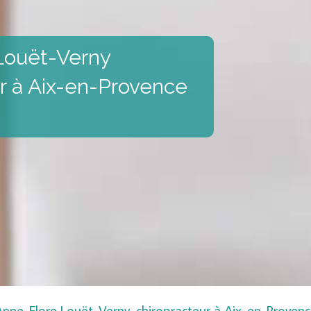
Louët-Verny
r à Aix-en-Provence
nne-Flore Louët-Verny, chiropracteur à Aix-en-Proven