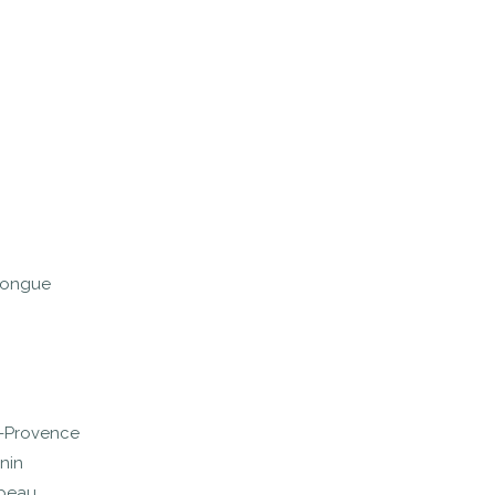
longue
n-Provence
nin
abeau