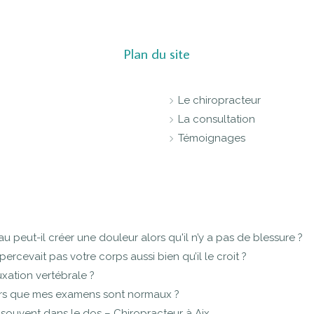
Plan du site
Le chiropracteur
La consultation
Témoignages
peut-il créer une douleur alors qu'il n’y a pas de blessure ?
percevait pas votre corps aussi bien qu’il le croit ?
xation vertébrale ?
lors que mes examens sont normaux ?
it souvent dans le dos – Chiropracteur à Aix