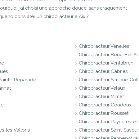
 pourquoi j’ai choisi une approche douce, sans craquement
 quand consulter un chiropracteur à Aix ?
Chiropracteur Venelles
l
Chiropracteur Bouc-Bel-Air
ne
Chiropracteur Ventabren
gues
Chiropracteur Cabriès
-Sainte-Réparade
Chiropracteur Simiane-Col
annat
Chiropracteur Velaux
Chiropracteur Mimet
ue
Chiropracteur Coudoux
Chiropracteur Rousset
Chiropracteur Peyrolles-e
s-les-Vallons
Chiropracteur Saint-Savour
Chiropracteur Pennes-Mir