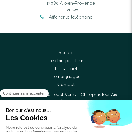
13080
Aix-en-Provence
France
Afficher le téléphone
Accueil
Le chiropracteur
Le cabinet
Témoignages
Contact
©2017 Anne-Flore Louët-Verny - Chiropracteur Aix-
en-Provence
Liens utiles
Plan du site
Mentions légales