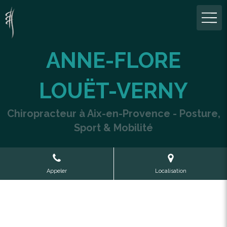
ANNE-FLORE
LOUËT-VERNY
Chiropracteur à Aix-en-Provence - Posture,
Sport & Mobilité
Appeler
Localisation