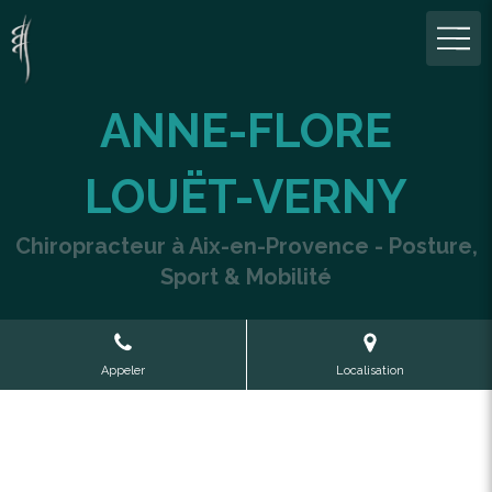
ANNE-FLORE
LOUËT-VERNY
Chiropracteur à Aix-en-Provence - Posture,
Sport & Mobilité
Appeler
Localisation