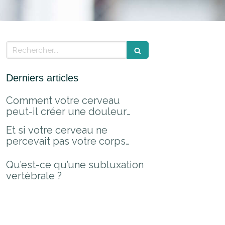
Rechercher
Derniers articles
Comment votre cerveau
peut-il créer une douleur
alors qu'il n’y a pas de
Et si votre cerveau ne
blessure ?
percevait pas votre corps
aussi bien qu’il le croit ?
Qu’est-ce qu’une subluxation
vertébrale ?