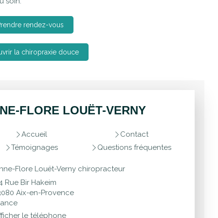
u soin.
Prendre rendez-vous
vrir la chiropraxie douce
NE-FLORE LOUËT-VERNY
Accueil
Contact
Témoignages
Questions fréquentes
nne-Flore Louët-Verny chiropracteur
4 Rue Bir Hakeim
3080
Aix-en-Provence
rance
fficher le téléphone