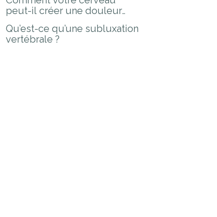
Comment votre cerveau
peut-il créer une douleur
alors qu'il n’y a pas de
Qu’est-ce qu’une subluxation
blessure ?
vertébrale ?