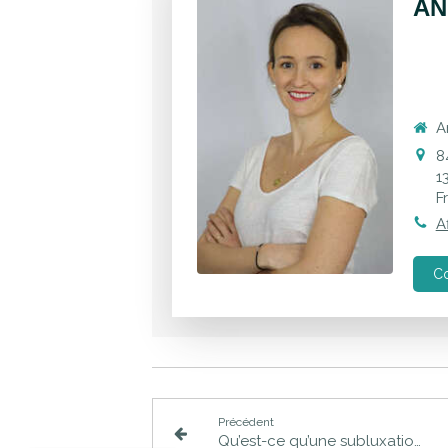
AN
A
8
1
F
A
Co
Précédent
Qu’est-ce qu’une subluxation vertébrale ?