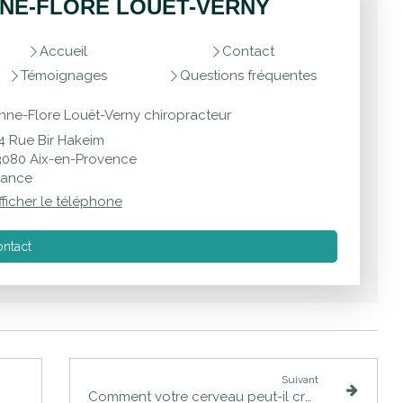
NE-FLORE LOUËT-VERNY
Accueil
Contact
Témoignages
Questions fréquentes
nne-Flore Louët-Verny chiropracteur
4 Rue Bir Hakeim
3080
Aix-en-Provence
rance
fficher le téléphone
ntact
Suivant
Comment votre cerveau peut-il créer une douleur alors qu'il n’y a pas de blessure ?