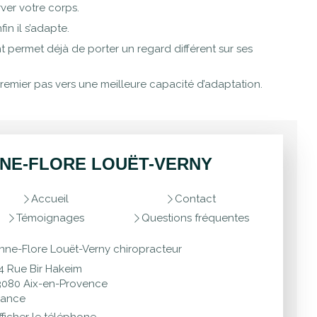
ver votre corps.
nfin il s’adapte.
 permet déjà de porter un regard différent sur ses
remier pas vers une meilleure capacité d’adaptation.
NE-FLORE LOUËT-VERNY
Accueil
Contact
Témoignages
Questions fréquentes
nne-Flore Louët-Verny chiropracteur
4 Rue Bir Hakeim
3080
Aix-en-Provence
rance
fficher le téléphone