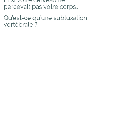
Et si votre cerveau ne
percevait pas votre corps
aussi bien qu’il le croit ?
Qu’est-ce qu’une subluxation
vertébrale ?