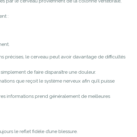
ées par le cerveau proviennent de la colonne vertébrale,
ent :
ment.
 précises, le cerveau peut avoir davantage de difficultés
as simplement de faire disparaître une douleur.
rmations que reçoit le système nerveux afin qu’il puisse
ures informations prend généralement de meilleures
ujours le reflet fidèle d’une blessure.