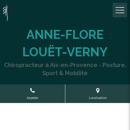
ANNE-FLORE
LOUËT-VERNY
Chiropracteur à Aix-en-Provence - Posture,
Sport & Mobilité
Appeler
Localisation