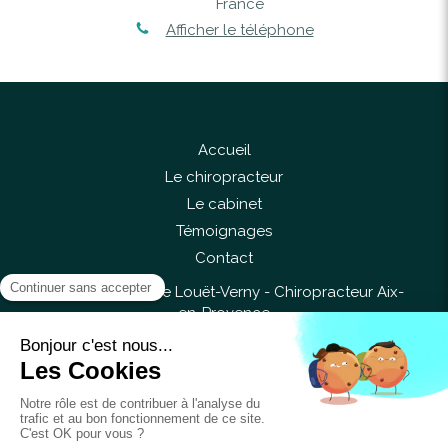
France
Afficher le téléphone
Accueil
Le chiropracteur
Le cabinet
Témoignages
Contact
©2017 Anne-Flore Louët-Verny - Chiropracteur Aix-
en-Provence
Liens utiles
Plan du site
Mentions légales