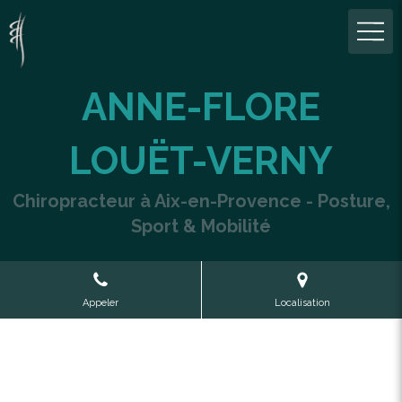
ANNE-FLORE
LOUËT-VERNY
Chiropracteur à Aix-en-Provence - Posture,
Sport & Mobilité
Appeler
Localisation