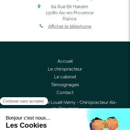
84 Rue Bir Hakeim
13080
Aix-en-Provence
France
Afficher le téléphone
Accueil
Le chiropracteur
Le cabinet
Témoignages
Contact
©2017 Anne-Flore Louët-Verny - Chiropracteur Aix-
en-Provence
Liens utiles