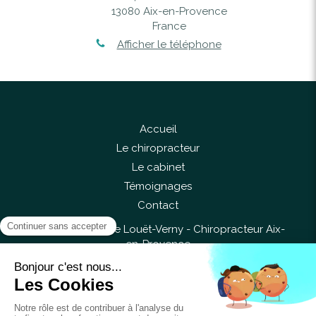
13080
Aix-en-Provence
France
Afficher le téléphone
Accueil
Le chiropracteur
Le cabinet
Témoignages
Contact
©2017 Anne-Flore Louët-Verny - Chiropracteur Aix-
en-Provence
Liens utiles
Plan du site