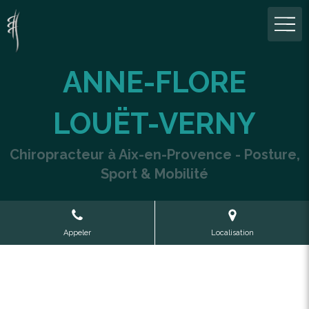
ANNE-FLORE
LOUËT-VERNY
Chiropracteur à Aix-en-Provence - Posture,
Sport & Mobilité
Appeler
Localisation