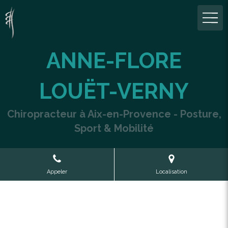
ANNE-FLORE
LOUËT-VERNY
Chiropracteur à Aix-en-Provence - Posture,
Sport & Mobilité
Appeler
Localisation