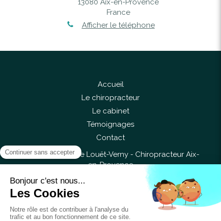
13080
Aix-en-Provence
France
Afficher le téléphone
Accueil
Le chiropracteur
Le cabinet
Témoignages
Contact
©2017 Anne-Flore Louët-Verny - Chiropracteur Aix-
en-Provence
Liens utiles
Plan du site
Mentions légales